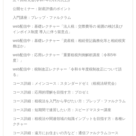
次々回研究会(令和7年1月25日(土))
公開セミナー：財産評価のポイント
入門講座：プレップ・ファルクラム
web配信中：基礎レクチャー「法人税：交際費等の 範囲の検討及び
インボイス制度 導入に伴う留意点」
web配信中：基礎レクチャー「資産税：相続登記義務化等と相続税実
務ほか」
web配信中：応用レクチャー「重要租税判例解析講座〔令和5年
度〕」
web配信中：税制改正レクチャー「令和６年度税制改正について語
る」
コース詳細：メインコース：スタンダードゼミ（租税法研究会）
コース詳細：応用的理解を目指す方：プロゼミ
コース詳細：租税法を入門から学びたい方：プレップ・ファルクラム
コース詳細：短期間で速習したい方：スピードマスター講座
コース詳細：租税法や関連領域の知識インプットを目指す方：各種レ
クチャー
コース詳細：遠方にお住まいの方など：通信ファルクラムコース