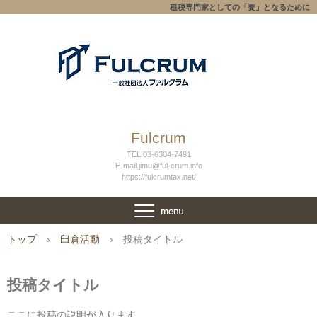
租税専門家としての「要」となるために
Fulcrum
TEL.03-6304-7491
E-mail.jimu@ful-crum.info
https://fulcrumtax.net/
トップ
›
臼倉活動
›
投稿タイトル
投稿タイトル
ここに投稿の説明が入ります。