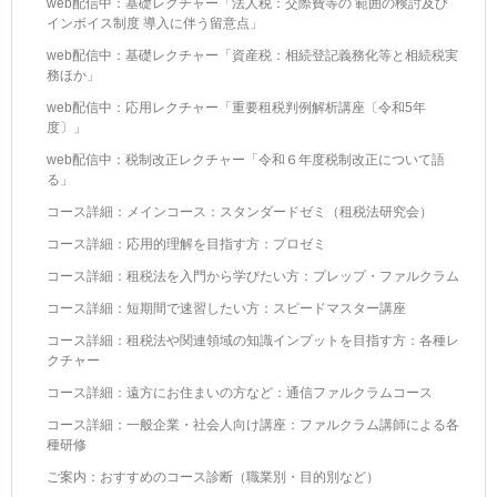
web配信中：基礎レクチャー「法人税：交際費等の 範囲の検討及び
インボイス制度 導入に伴う留意点」
web配信中：基礎レクチャー「資産税：相続登記義務化等と相続税実
務ほか」
web配信中：応用レクチャー「重要租税判例解析講座〔令和5年
度〕」
web配信中：税制改正レクチャー「令和６年度税制改正について語
る」
コース詳細：メインコース：スタンダードゼミ（租税法研究会）
コース詳細：応用的理解を目指す方：プロゼミ
コース詳細：租税法を入門から学びたい方：プレップ・ファルクラム
コース詳細：短期間で速習したい方：スピードマスター講座
コース詳細：租税法や関連領域の知識インプットを目指す方：各種レ
クチャー
コース詳細：遠方にお住まいの方など：通信ファルクラムコース
コース詳細：一般企業・社会人向け講座：ファルクラム講師による各
種研修
ご案内：おすすめのコース診断（職業別・目的別など）