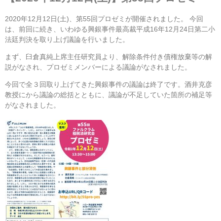
2020年12月12日(土)、第55回プロゼミが開催されました。 今回
は、前回に続き、いわゆる興銀事件最高裁平成16年12月24日第二小
法廷判決を取り上げ議論を行いました。
まず、臼倉真純上席主任研究員より、解除条件付き債権放棄等の解
説がなされ、プロゼミメンバーによる議論がなされました。
今回で全３回取り上げてきた興銀事件の議論は終了です。酒井克彦
教授にから議論の総括とともに、議論が不足していた箇所の補足等
がなされました。