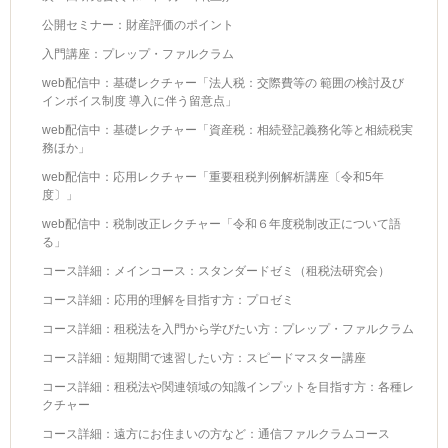
公開セミナー：財産評価のポイント
入門講座：プレップ・ファルクラム
web配信中：基礎レクチャー「法人税：交際費等の 範囲の検討及び
インボイス制度 導入に伴う留意点」
web配信中：基礎レクチャー「資産税：相続登記義務化等と相続税実
務ほか」
web配信中：応用レクチャー「重要租税判例解析講座〔令和5年
度〕」
web配信中：税制改正レクチャー「令和６年度税制改正について語
る」
コース詳細：メインコース：スタンダードゼミ（租税法研究会）
コース詳細：応用的理解を目指す方：プロゼミ
コース詳細：租税法を入門から学びたい方：プレップ・ファルクラム
コース詳細：短期間で速習したい方：スピードマスター講座
コース詳細：租税法や関連領域の知識インプットを目指す方：各種レ
クチャー
コース詳細：遠方にお住まいの方など：通信ファルクラムコース