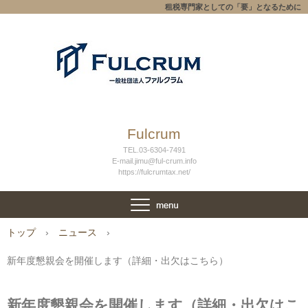
租税専門家としての「要」となるために
Fulcrum
TEL.03-6304-7491
E-mail.jimu@ful-crum.info
https://fulcrumtax.net/
トップ
›
ニュース
›
新年度懇親会を開催します（詳細・出欠はこちら）
新年度懇親会を開催します（詳細・出欠はこ