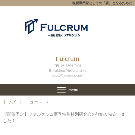
租税専門家としての「要」となるために
Fulcrum
TEL.03-6304-7491
E-mail.jimu@ful-crum.info
https://fulcrumtax.net/
トップ
›
ニュース
›
【開催予定】ファルクラム夏季特別特別研究会の詳細が決定しま
した！