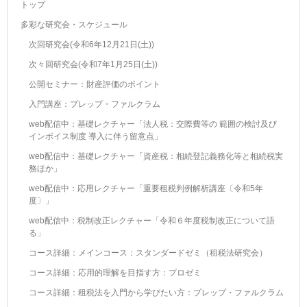
トップ
多彩な研究会・スケジュール
次回研究会(令和6年12月21日(土))
次々回研究会(令和7年1月25日(土))
公開セミナー：財産評価のポイント
入門講座：プレップ・ファルクラム
web配信中：基礎レクチャー「法人税：交際費等の 範囲の検討及び
インボイス制度 導入に伴う留意点」
web配信中：基礎レクチャー「資産税：相続登記義務化等と相続税実
務ほか」
web配信中：応用レクチャー「重要租税判例解析講座〔令和5年
度〕」
web配信中：税制改正レクチャー「令和６年度税制改正について語
る」
コース詳細：メインコース：スタンダードゼミ（租税法研究会）
コース詳細：応用的理解を目指す方：プロゼミ
コース詳細：租税法を入門から学びたい方：プレップ・ファルクラム