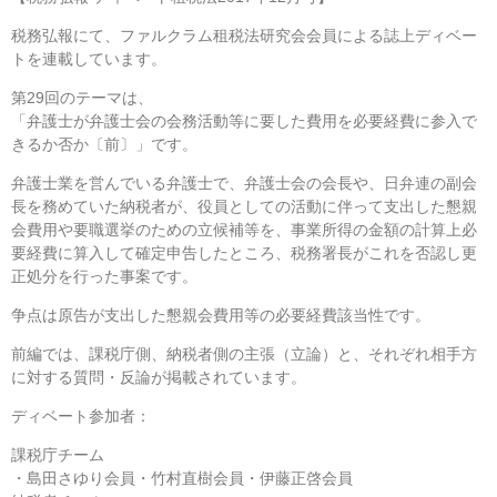
税務弘報にて、ファルクラム租税法研究会会員による誌上ディベー
トを連載しています。
第29回のテーマは、
「弁護士が弁護士会の会務活動等に要した費用を必要経費に参入で
きるか否か〔前〕」です。
弁護士業を営んでいる弁護士で、弁護士会の会長や、日弁連の副会
長を務めていた納税者が、役員としての活動に伴って支出した懇親
会費用や要職選挙のための立候補等を、事業所得の金額の計算上必
要経費に算入して確定申告したところ、税務署長がこれを否認し更
正処分を行った事案です。
争点は原告が支出した懇親会費用等の必要経費該当性です。
前編では、課税庁側、納税者側の主張（立論）と、それぞれ相手方
に対する質問・反論が掲載されています。
ディベート参加者：
課税庁チーム
・島田さゆり会員・竹村直樹会員・伊藤正啓会員