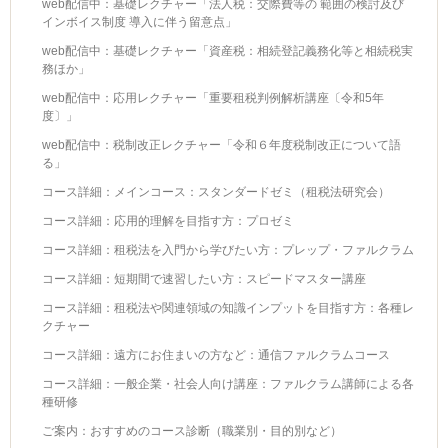
web配信中：基礎レクチャー「法人税：交際費等の 範囲の検討及び
インボイス制度 導入に伴う留意点」
web配信中：基礎レクチャー「資産税：相続登記義務化等と相続税実
務ほか」
web配信中：応用レクチャー「重要租税判例解析講座〔令和5年
度〕」
web配信中：税制改正レクチャー「令和６年度税制改正について語
る」
コース詳細：メインコース：スタンダードゼミ（租税法研究会）
コース詳細：応用的理解を目指す方：プロゼミ
コース詳細：租税法を入門から学びたい方：プレップ・ファルクラム
コース詳細：短期間で速習したい方：スピードマスター講座
コース詳細：租税法や関連領域の知識インプットを目指す方：各種レ
クチャー
コース詳細：遠方にお住まいの方など：通信ファルクラムコース
コース詳細：一般企業・社会人向け講座：ファルクラム講師による各
種研修
ご案内：おすすめのコース診断（職業別・目的別など）