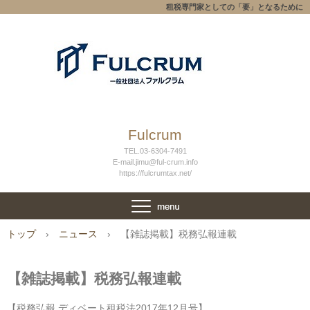
租税専門家としての「要」となるために
Fulcrum
TEL.03-6304-7491
E-mail.jimu@ful-crum.info
https://fulcrumtax.net/
トップ
›
ニュース
›
【雑誌掲載】税務弘報連載
【雑誌掲載】税務弘報連載
【税務弘報 ディベート租税法2017年12月号】