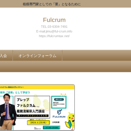
租税専門家としての「要」となるために
Fulcrum
TEL.03-6304-7491
E-mail.jimu@ful-crum.info
https://fulcrumtax.net/
入会
オンラインフォーラム