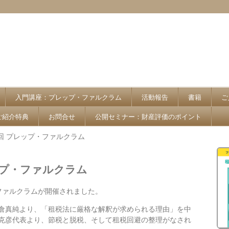
入門講座：プレップ・ファルクラム
活動報告
書籍
ご
ご紹介特典
お問合せ
公開セミナー：財産評価のポイント
回 プレップ・ファルクラム
ップ・ファルクラム
プ・ファルクラムが開催されました。
倉真純より、「租税法に厳格な解釈が求められる理由」を中
克彦代表より、節税と脱税、そして租税回避の整理がなされ