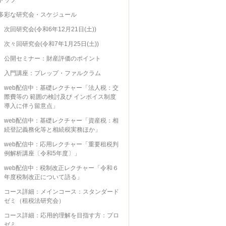
多彩な研究会・スケジュール
次回研究会(令和6年12月21日(土))
次々回研究会(令和7年1月25日(土))
公開セミナー：財産評価のポイント
入門講座：プレップ・ファルクラム
web配信中：基礎レクチャー「法人税：交
際費等の 範囲の検討及び インボイス制度
導入に伴う留意点」
web配信中：基礎レクチャー「資産税：相
続登記義務化等と相続税実務ほか」
web配信中：応用レクチャー「重要租税判
例解析講座〔令和5年度〕」
web配信中：税制改正レクチャー「令和６
年度税制改正について語る」
コース詳細：メインコース：スタンダード
ゼミ（租税法研究会）
コース詳細：応用的理解を目指す方：プロ
ゼミ