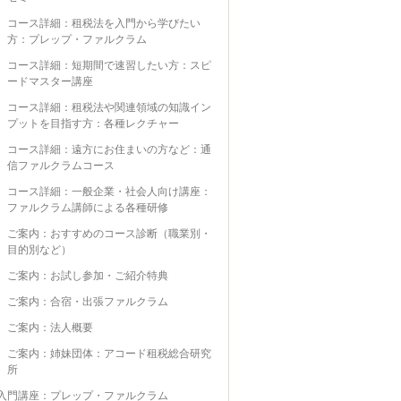
コース詳細：租税法を入門から学びたい
方：プレップ・ファルクラム
コース詳細：短期間で速習したい方：スピ
ードマスター講座
コース詳細：租税法や関連領域の知識イン
プットを目指す方：各種レクチャー
コース詳細：遠方にお住まいの方など：通
信ファルクラムコース
コース詳細：一般企業・社会人向け講座：
ファルクラム講師による各種研修
ご案内：おすすめのコース診断（職業別・
目的別など）
ご案内：お試し参加・ご紹介特典
ご案内：合宿・出張ファルクラム
ご案内：法人概要
ご案内：姉妹団体：アコード租税総合研究
所
入門講座：プレップ・ファルクラム