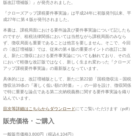
版改訂増補版〕』が発売されました。
『クローズアップ課税要件事実論』は平成24年に初版発刊以来、平
成27年に第４版が発刊されました。
本書は、課税局面における要件論及び要件事実論について記したも
のですが、租税法律関係においては当然ながら課税局面のみなら
ず、徴収局面も重要であることは他言を要しません。そこで、今回
の〔改訂増補版〕では、従来の第４版の重要ポイントの改訂に加
え、新たに徴収における要件事実論についても触れており、その点
において軽微な改訂版ではなく、新しく生まれ変わった『クローズ
アップ課税要件事実論』の最新版となっています。
具体的には、改訂増補版として、新たに第22節「国税徴収法－国税
徴収法39条の『著しく低い額の対価』－」の一節を設け、徴収関係
で特に重要な論点である第二次納税義務に関する要件事実論を織り
込んでいます。
目次等詳細はこちらからダウンロード
にてご覧いただけます（pdf）
販売価格・ご購入
一般販売価格3,800円（税込4,104円）