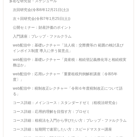
多彩な研究会・スケジュール
次回研究会(令和6年12月21日(土))
次々回研究会(令和7年1月25日(土))
公開セミナー：財産評価のポイント
入門講座：プレップ・ファルクラム
web配信中：基礎レクチャー「法人税：交際費等の 範囲の検討及び
インボイス制度 導入に伴う留意点」
web配信中：基礎レクチャー「資産税：相続登記義務化等と相続税実
務ほか」
web配信中：応用レクチャー「重要租税判例解析講座〔令和5年
度〕」
web配信中：税制改正レクチャー「令和６年度税制改正について語
る」
コース詳細：メインコース：スタンダードゼミ（租税法研究会）
コース詳細：応用的理解を目指す方：プロゼミ
コース詳細：租税法を入門から学びたい方：プレップ・ファルクラム
コース詳細：短期間で速習したい方：スピードマスター講座