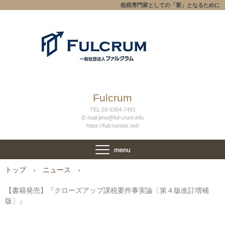
租税専門家としての「要」となるために
Fulcrum
TEL.03-6304-7491
E-mail.jimu@ful-crum.info
https://fulcrumtax.net/
トップ
›
ニュース
›
【書籍発売】『クローズアップ課税要件事実論〔第４版改訂増補
版〕』