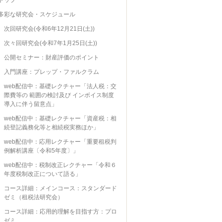
多彩な研究会・スケジュール
次回研究会(令和6年12月21日(土))
次々回研究会(令和7年1月25日(土))
公開セミナー：財産評価のポイント
入門講座：プレップ・ファルクラム
web配信中：基礎レクチャー「法人税：交
際費等の 範囲の検討及び インボイス制度
導入に伴う留意点」
web配信中：基礎レクチャー「資産税：相
続登記義務化等と相続税実務ほか」
web配信中：応用レクチャー「重要租税判
例解析講座〔令和5年度〕」
web配信中：税制改正レクチャー「令和６
年度税制改正について語る」
コース詳細：メインコース：スタンダード
ゼミ（租税法研究会）
コース詳細：応用的理解を目指す方：プロ
ゼミ