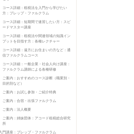
コース詳細：租税法を入門から学びたい
方：プレップ・ファルクラム
コース詳細：短期間で速習したい方：スピ
ードマスター講座
コース詳細：租税法や関連領域の知識イン
プットを目指す方：各種レクチャー
コース詳細：遠方にお住まいの方など：通
信ファルクラムコース
コース詳細：一般企業・社会人向け講座：
ファルクラム講師による各種研修
ご案内：おすすめのコース診断（職業別・
目的別など）
ご案内：お試し参加・ご紹介特典
ご案内：合宿・出張ファルクラム
ご案内：法人概要
ご案内：姉妹団体：アコード租税総合研究
所
入門講座：プレップ・ファルクラム