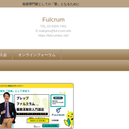
租税専門家としての「要」となるために
Fulcrum
TEL.03-6304-7491
E-mail.jimu@ful-crum.info
https://fulcrumtax.net/
入会
オンラインフォーラム