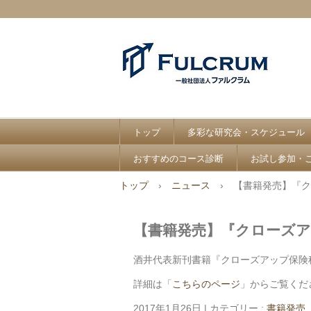
トップ
多彩な研究会・スケジュール
おすすめのコース診断
お試し参加・
トップ
›
ニュース
›
【書籍発売】『ク
【書籍発売】『クローズ
酒井代表新刊書籍『クローズアップ保険
詳細は「
こちらのページ
」からご覧くだ
2017年1月26日
|
カテゴリー :
書籍発売