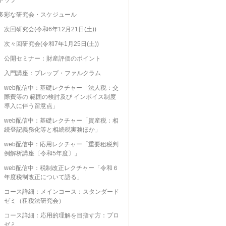
多彩な研究会・スケジュール
次回研究会(令和6年12月21日(土))
次々回研究会(令和7年1月25日(土))
公開セミナー：財産評価のポイント
入門講座：プレップ・ファルクラム
web配信中：基礎レクチャー「法人税：交
際費等の 範囲の検討及び インボイス制度
導入に伴う留意点」
web配信中：基礎レクチャー「資産税：相
続登記義務化等と相続税実務ほか」
web配信中：応用レクチャー「重要租税判
例解析講座〔令和5年度〕」
web配信中：税制改正レクチャー「令和６
年度税制改正について語る」
コース詳細：メインコース：スタンダード
ゼミ（租税法研究会）
コース詳細：応用的理解を目指す方：プロ
ゼミ