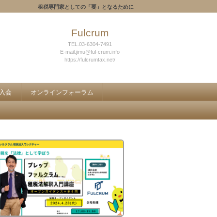
租税専門家としての「要」となるために
Fulcrum
TEL.03-6304-7491
E-mail.jimu@ful-crum.info
https://fulcrumtax.net/
入会
オンラインフォーラム