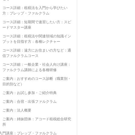
コース詳細：租税法を入門から学びたい
方：プレップ・ファルクラム
コース詳細：短期間で速習したい方：スピ
ードマスター講座
コース詳細：租税法や関連領域の知識イン
プットを目指す方：各種レクチャー
コース詳細：遠方にお住まいの方など：通
信ファルクラムコース
コース詳細：一般企業・社会人向け講座：
ファルクラム講師による各種研修
ご案内：おすすめのコース診断（職業別・
目的別など）
ご案内：お試し参加・ご紹介特典
ご案内：合宿・出張ファルクラム
ご案内：法人概要
ご案内：姉妹団体：アコード租税総合研究
所
入門講座：プレップ・ファルクラム