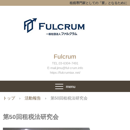
租税専門家としての「要」となるために
Fulcrum
TEL.03-6304-7491
E-mail.jimu@ful-crum.info
https://fulcrumtax.net/
トップ
›
活動報告
›
第50回租税法研究会
第50回租税法研究会