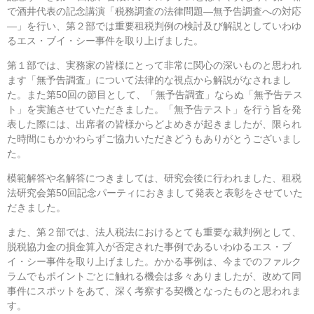
で酒井代表の記念講演「税務調査の法律問題―無予告調査への対応
―」を行い、第２部では重要租税判例の検討及び解説としていわゆ
るエス・ブイ・シー事件を取り上げました。
第１部では、実務家の皆様にとって非常に関心の深いものと思われ
ます「無予告調査」について法律的な視点から解説がなされまし
た。また第50回の節目として、「無予告調査」ならぬ「無予告テス
ト」を実施させていただきました。「無予告テスト」を行う旨を発
表した際には、出席者の皆様からどよめきが起きましたが、限られ
た時間にもかかわらずご協力いただきどうもありがとうございまし
た。
模範解答や名解答につきましては、研究会後に行われました、租税
法研究会第50回記念パーティにおきまして発表と表彰をさせていた
だきました。
また、第２部では、法人税法におけるとても重要な裁判例として、
脱税協力金の損金算入が否定された事例であるいわゆるエス・ブ
イ・シー事件を取り上げました。かかる事例は、今までのファルク
ラムでもポイントごとに触れる機会は多々ありましたが、改めて同
事件にスポットをあて、深く考察する契機となったものと思われま
す。