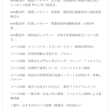
web配信中：基礎レクチャー「法人税：交際費等の 範囲の検討及び
インボイス制度 導入に伴う留意点」
web配信中：基礎レクチャー「資産税：相続登記義務化等と相続税実
務ほか」
web配信中：応用レクチャー「重要租税判例解析講座〔令和5年
度〕」
web配信中：税制改正レクチャー「令和６年度税制改正について語
る」
コース詳細：メインコース：スタンダードゼミ（租税法研究会）
コース詳細：応用的理解を目指す方：プロゼミ
コース詳細：租税法を入門から学びたい方：プレップ・ファルクラム
コース詳細：短期間で速習したい方：スピードマスター講座
コース詳細：租税法や関連領域の知識インプットを目指す方：各種レ
クチャー
コース詳細：遠方にお住まいの方など：通信ファルクラムコース
コース詳細：一般企業・社会人向け講座：ファルクラム講師による各
種研修
ご案内：おすすめのコース診断（職業別・目的別など）