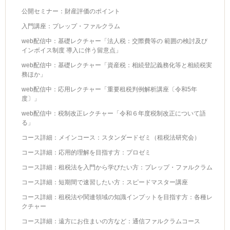
公開セミナー：財産評価のポイント
入門講座：プレップ・ファルクラム
web配信中：基礎レクチャー「法人税：交際費等の 範囲の検討及び
インボイス制度 導入に伴う留意点」
web配信中：基礎レクチャー「資産税：相続登記義務化等と相続税実
務ほか」
web配信中：応用レクチャー「重要租税判例解析講座〔令和5年
度〕」
web配信中：税制改正レクチャー「令和６年度税制改正について語
る」
コース詳細：メインコース：スタンダードゼミ（租税法研究会）
コース詳細：応用的理解を目指す方：プロゼミ
コース詳細：租税法を入門から学びたい方：プレップ・ファルクラム
コース詳細：短期間で速習したい方：スピードマスター講座
コース詳細：租税法や関連領域の知識インプットを目指す方：各種レ
クチャー
コース詳細：遠方にお住まいの方など：通信ファルクラムコース