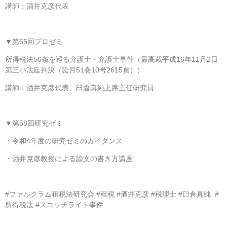
講師：酒井克彦代表
▼第65回プロゼミ
所得税法56条を巡る弁護士・弁護士事件（最高裁平成16年11月2日
第三小法廷判決（訟月51巻10号2615頁））
講師：酒井克彦代表、臼倉真純上席主任研究員
▼第58回研究ゼミ
・令和4年度の研究ゼミのガイダンス
・酒井克彦教授による論文の書き方講座
#ファルクラム租税法研究会 #租税 #酒井克彦 #税理士 #臼倉真純 #
所得税法 #スコッチライト事件