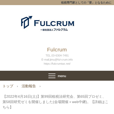
租税専門家としての「要」となるために
Fulcrum
TEL.03-6304-7491
E-mail.jimu@ful-crum.info
https://fulcrumtax.net/
トップ
›
活動報告
›
【2022年4月16日(土)】第99回租税法研究会、第65回プロゼミ、
第58回研究ゼミを開催しました(会場開催＋web中継)。【詳細はこ
ちら】