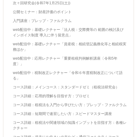
次々回研究会(令和7年1月25日(土))
公開セミナー：財産評価のポイント
入門講座：プレップ・ファルクラム
web配信中：基礎レクチャー「法人税：交際費等の 範囲の検討及び
インボイス制度 導入に伴う留意点」
web配信中：基礎レクチャー「資産税：相続登記義務化等と相続税実
務ほか」
web配信中：応用レクチャー「重要租税判例解析講座〔令和5年
度〕」
web配信中：税制改正レクチャー「令和６年度税制改正について語
る」
コース詳細：メインコース：スタンダードゼミ（租税法研究会）
コース詳細：応用的理解を目指す方：プロゼミ
コース詳細：租税法を入門から学びたい方：プレップ・ファルクラム
コース詳細：短期間で速習したい方：スピードマスター講座
コース詳細：租税法や関連領域の知識インプットを目指す方：各種レ
クチャー