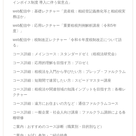
インボイス制度 導入に伴う留意点」
web配信中：基礎レクチャー「資産税：相続登記義務化等と相続税実
務ほか」
web配信中：応用レクチャー「重要租税判例解析講座〔令和5年
度〕」
web配信中：税制改正レクチャー「令和６年度税制改正について語
る」
コース詳細：メインコース：スタンダードゼミ（租税法研究会）
コース詳細：応用的理解を目指す方：プロゼミ
コース詳細：租税法を入門から学びたい方：プレップ・ファルクラム
コース詳細：短期間で速習したい方：スピードマスター講座
コース詳細：租税法や関連領域の知識インプットを目指す方：各種レ
クチャー
コース詳細：遠方にお住まいの方など：通信ファルクラムコース
コース詳細：一般企業・社会人向け講座：ファルクラム講師による各
種研修
ご案内：おすすめのコース診断（職業別・目的別など）
ご案内：お試し参加・ご紹介特典