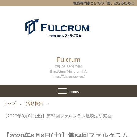
租税専門家としての「要」となるために
Fulcrum
TEL.03-6304-7491
E-mail.jimu@ful-crum.info
https://fulcrumtax.net/
トップ
›
活動報告
›
【2020年8月8日(土)】第84回ファルクラム租税法研究会
【2020年8月8日(土)】第84回ファルクラム