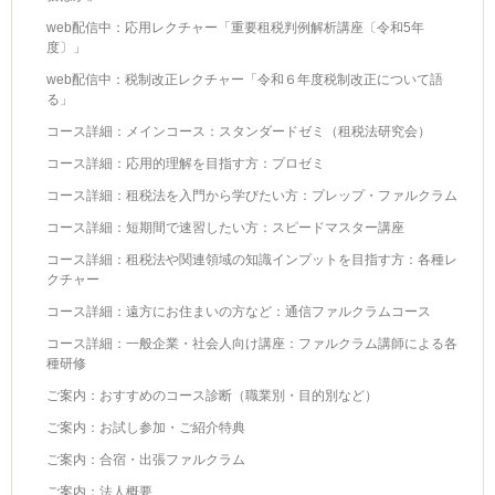
web配信中：応用レクチャー「重要租税判例解析講座〔令和5年
度〕」
web配信中：税制改正レクチャー「令和６年度税制改正について語
る」
コース詳細：メインコース：スタンダードゼミ（租税法研究会）
コース詳細：応用的理解を目指す方：プロゼミ
コース詳細：租税法を入門から学びたい方：プレップ・ファルクラム
コース詳細：短期間で速習したい方：スピードマスター講座
コース詳細：租税法や関連領域の知識インプットを目指す方：各種レ
クチャー
コース詳細：遠方にお住まいの方など：通信ファルクラムコース
コース詳細：一般企業・社会人向け講座：ファルクラム講師による各
種研修
ご案内：おすすめのコース診断（職業別・目的別など）
ご案内：お試し参加・ご紹介特典
ご案内：合宿・出張ファルクラム
ご案内：法人概要