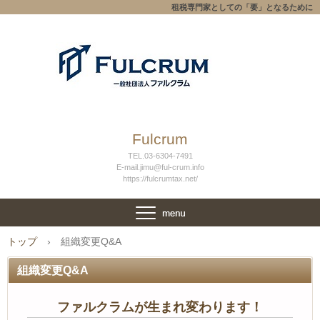
租税専門家としての「要」となるために
Fulcrum
TEL.03-6304-7491
E-mail.jimu@ful-crum.info
https://fulcrumtax.net/
トップ
›
組織変更Q&A
組織変更Q&A
ファルクラムが生まれ変わります！