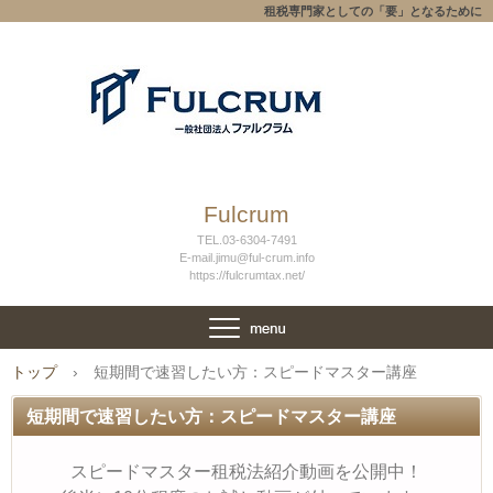
租税専門家としての「要」となるために
Fulcrum
TEL.03-6304-7491
E-mail.jimu@ful-crum.info
https://fulcrumtax.net/
トップ
›
短期間で速習したい方：スピードマスター講座
短期間で速習したい方：スピードマスター講座
スピードマスター租税法紹介動画を公開中！