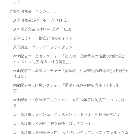
トップ
多彩な研究会・スケジュール
次回研究会(令和6年12月21日(土))
次々回研究会(令和7年1月25日(土))
公開セミナー：財産評価のポイント
入門講座：プレップ・ファルクラム
web配信中：基礎レクチャー「法人税：交際費等の 範囲の検討及び
インボイス制度 導入に伴う留意点」
web配信中：基礎レクチャー「資産税：相続登記義務化等と相続税実
務ほか」
web配信中：応用レクチャー「重要租税判例解析講座〔令和5年
度〕」
web配信中：税制改正レクチャー「令和６年度税制改正について語
る」
コース詳細：メインコース：スタンダードゼミ（租税法研究会）
コース詳細：応用的理解を目指す方：プロゼミ
コース詳細：租税法を入門から学びたい方：プレップ・ファルクラム